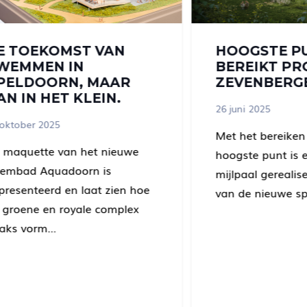
E TOEKOMST VAN
HOOGSTE P
WEMMEN IN
BEREIKT PR
PELDOORN, MAAR
ZEVENBERG
AN IN HET KLEIN.
26 juni 2025
 oktober 2025
Met het bereiken
 maquette van het nieuwe
hoogste punt is 
embad Aquadoorn is
mijlpaal gereali
presenteerd en laat zien hoe
van de nieuwe sp
t groene en royale complex
raks vorm…