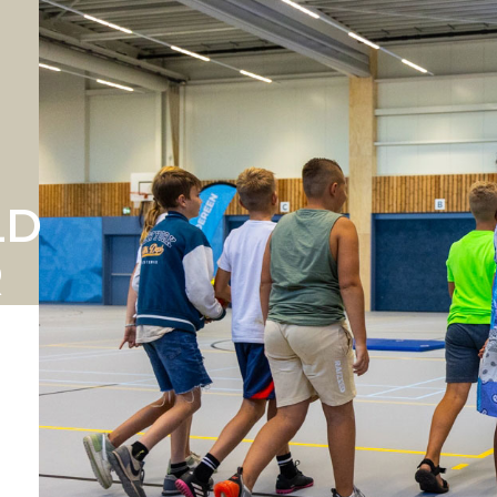
LD
R
N
N