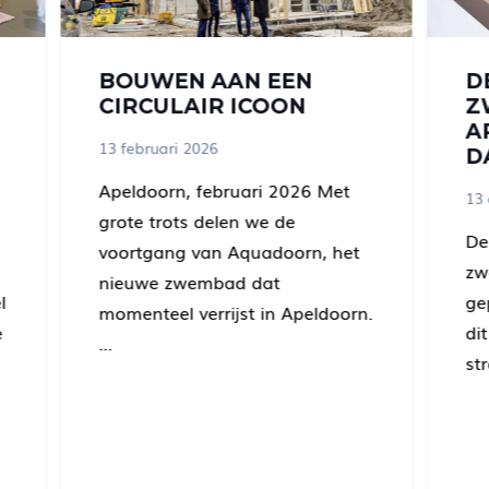
BOUWEN AAN EEN
D
CIRCULAIR ICOON
Z
A
13 februari 2026
D
Apeldoorn, februari 2026 Met
13
grote trots delen we de
De
voortgang van Aquadoorn, het
zw
nieuwe zwembad dat
l
ge
momenteel verrijst in Apeldoorn.
e
di
…
st