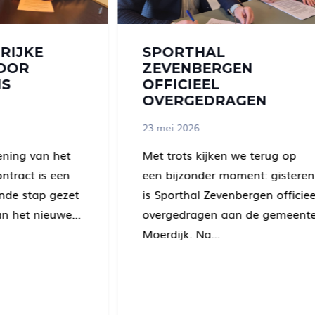
RIJKE
SPORTHAL
VOOR
ZEVENBERGEN
IS
OFFICIEEL
OVERGEDRAGEN
23 mei 2026
ening van het
Met trots kijken we terug op
ntract is een
een bijzonder moment: gisteren
ende stap gezet
is Sporthal Zevenbergen officiee
van het nieuwe…
overgedragen aan de gemeent
Moerdijk. Na…