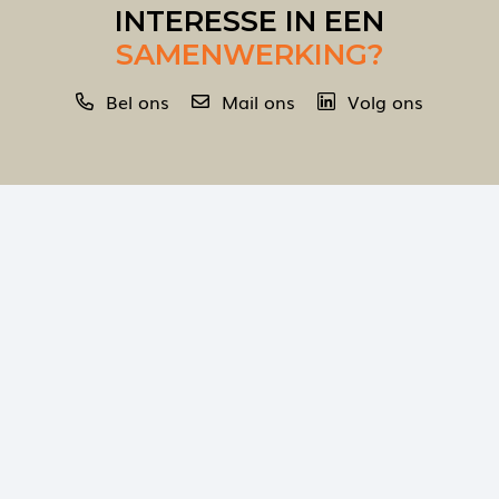
INTERESSE IN EEN
SAMENWERKING?
Bel ons
Mail ons
Volg ons
©
2026 Wind Design + Build |
sitemap
|
disclaimer
|
privacy
statement