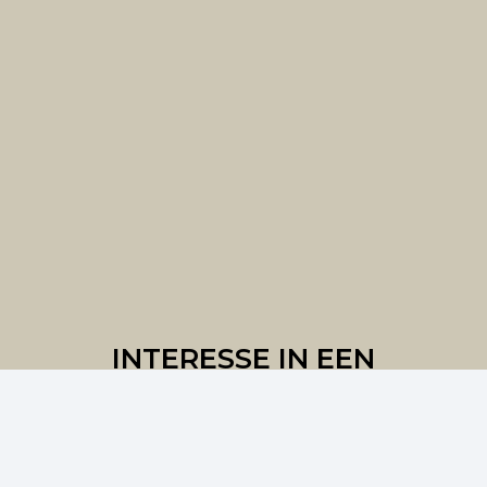
INTERESSE IN EEN
SAMENWERKING?
Bel ons
Mail ons
Volg ons