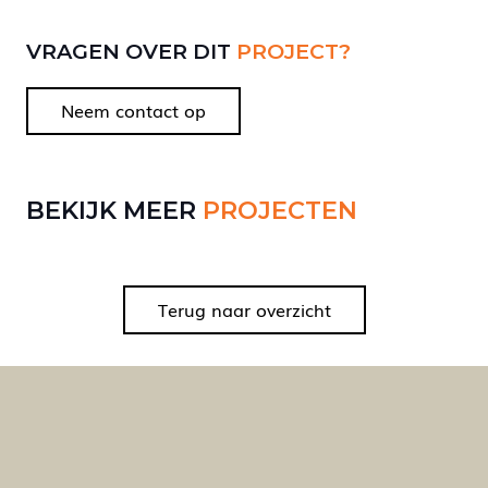
VRAGEN OVER DIT
PROJECT?
Neem contact op
TRUM,
SPORTHAL
TURNHAL HAARLEM
ZEVENBER
BEKIJK MEER
PROJECTEN
In uitvoering
In uitvoerin
Terug naar overzicht